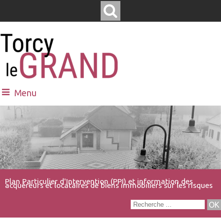
Menu
Plan Particulier d'Intervention (PPI) et information des
acquéreurs et locataires de biens immobiliers sur les risques