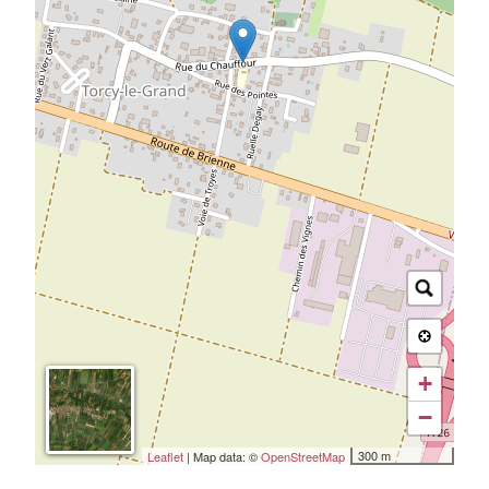
+
−
300 m
Leaflet
| Map data: ©
OpenStreetMap